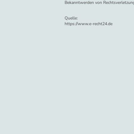
Bekanntwerden von Rechtsverletzung
Quelle:
https://www.e-recht24.de
Startse
Alle Inhalte dieses Internetangebots
anders gekennzeichnet, bei Iris Jehl