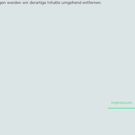
en werden wir derartige Inhalte umgehend entfernen.
ite
Über mich
Therapieangebote
Preise
Impressum
Urheberrecht ©
, insbesondere (Bilder, Videos, etc.), sind urheberrechtlich geschützt ©.
e. Bitte fragen Sie mich/uns, wenn Sie Inhalte dieses Internetangebote